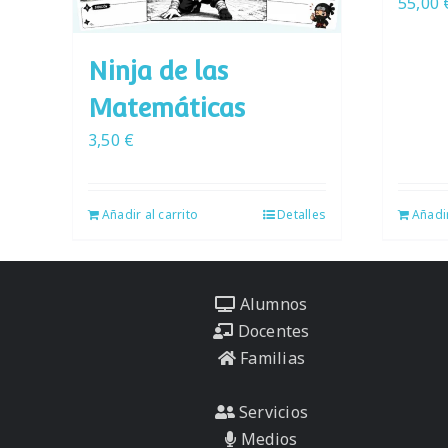
55,00
Ninja de las
Matemáticas
3,50
€
Añadir al carrito
Detalles
Añadir
Alumnos
Docentes
Familias
Servicios
Medios