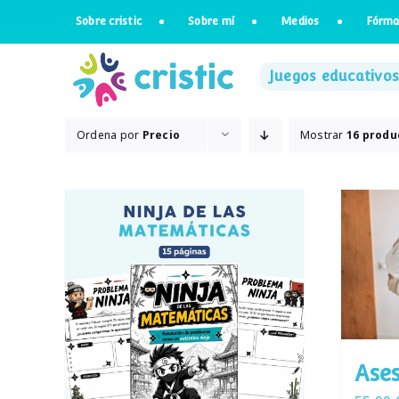
Saltar
Sobre cristic
Sobre mí
Medios
Fórma
al
contenido
Juegos educativos
Ordena por
Precio
Mostrar
16 produ
Ases