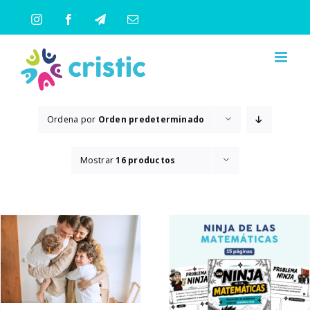
Saltar
Instagram
Facebook
Telegram
Correo
al
electrónico
contenido
Ordena por
Orden predeterminado
Mostrar
16 productos