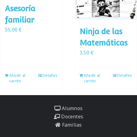
Asesoría
familiar
55,00
€
Ninja de las
Matemáticas
3,50
€
Añadir al
Detalles
Añadir al
Detalles
carrito
carrito
Alumnos
Docentes
Familias