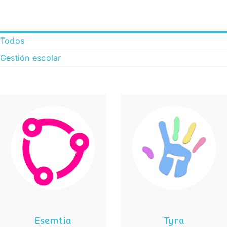
Todos
Gestión escolar
Esemtia
Tyra
Esemtia
Tyra