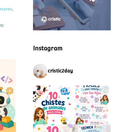
esores
,
s:
Instagram
cristic2day