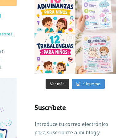
y
esores
,
an
o
l.
Sígueme
Ver más
Suscríbete
Introduce tu correo electrónico
para suscribirte a mi blog y