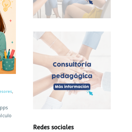
esores
,
apps
álculo
Redes sociales