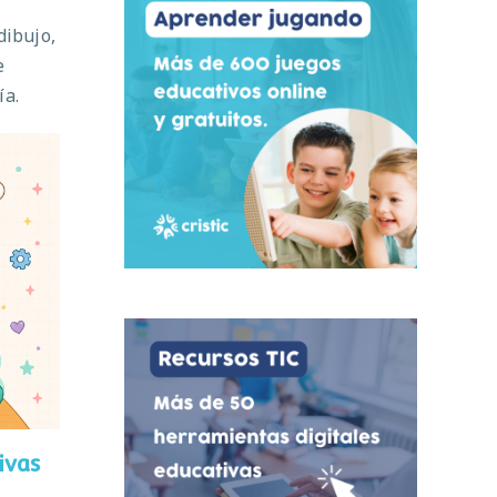
dibujo,
e
ía.
ivas