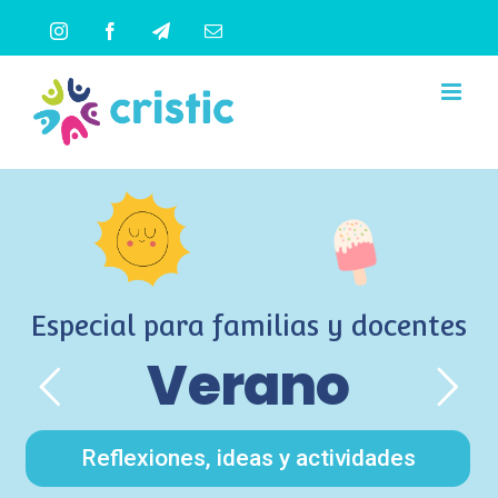
Saltar
Instagram
Facebook
Telegram
Correo
al
electrónico
contenido
Especial para familias y docentes
Verano
Reflexiones, ideas y actividades