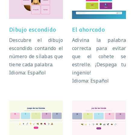
Dibujo escondido
El ahorcado
Dibujo escondido
El ahorcado
Descubre el dibujo
Adivina la palabra
escondido contando el
correcta para evitar
número de sílabas que
que el cohete se
tiene cada palabra.
estrelle. ¡Despega tu
Idioma: Español
ingenio!
Idioma: Español
El juego de las
El juego de las
vocales
vocales