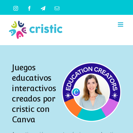
Saltar
Instagram
Facebook
Telegram
Correo
al
electrónico
contenido
Juegos
educativos
interactivos
creados por
cristic con
Canva