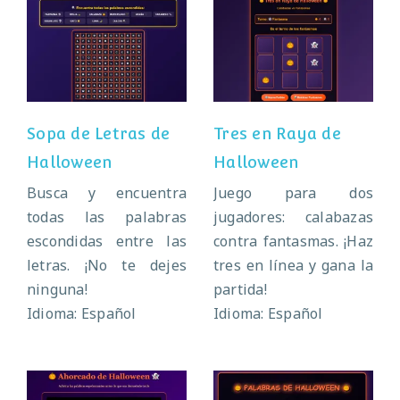
Sopa de Letras
Tres en Raya de
de Halloween
Halloween
Sopa de Letras de
Tres en Raya de
Halloween
Halloween
Busca y encuentra
Juego para dos
todas las palabras
jugadores: calabazas
escondidas entre las
contra fantasmas. ¡Haz
letras. ¡No te dejes
tres en línea y gana la
ninguna!
partida!
Idioma: Español
Idioma: Español