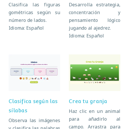
Clasifica las figuras
Desarrolla estrategia,
gométricas según su
concentración y
número de lados.
pensamiento lógico
Idioma: Español
jugando al ajedrez.
Idioma: Español
Clasifica según
Crea tu granja
las sílabas
Clasifica según las
Crea tu granja
sílabas
Haz clic en un animal
para añadirlo al
Observa las imágenes
campo. Arrastra para
y clasifica las palabras