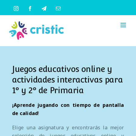
Saltar
Instagram
Facebook
Telegram
Correo
al
electrónico
contenido
Juegos educativos online y
actividades interactivas para
1º y 2º de Primaria
¡Aprende jugando
con
tiempo de pantalla
de calidad
!
Elige una asignatura y encontrarás la mejor
selección de juegos educativos online y