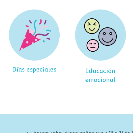
Días especiales
Educación
emocional
Los
juegos educativos online para 1º y 2º de