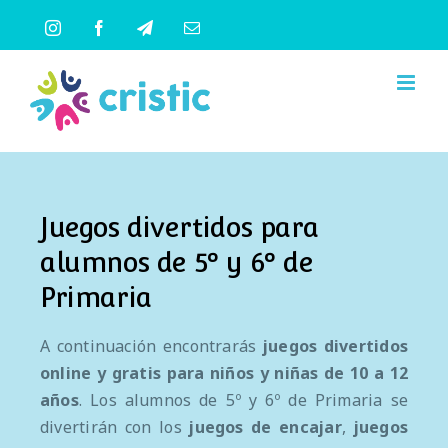
Saltar
Instagram
Facebook
Telegram
Correo
al
electrónico
contenido
Juegos divertidos para
alumnos de 5º y 6º de
Primaria
A continuación encontrarás
juegos divertidos
online y gratis
para niños y niñas de 10 a 12
años
. Los alumnos de 5º y 6º de Primaria se
divertirán con los
juegos de encajar
,
juegos