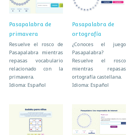
primavera
ortografía
Pasapalabra de
Pasapalabra de
primavera
ortografía
Resuelve el rosco de
¿Conoces el juego
Pasapalabra mientras
Pasapalabra?
repasas vocabulario
Resuelve el rosco
relacionado con la
mientras repasas
primavera.
ortografía castellana.
Idioma: Español
Idioma: Español
Pasapalabra de
Sudoku para
seguridad en
niños
Internet