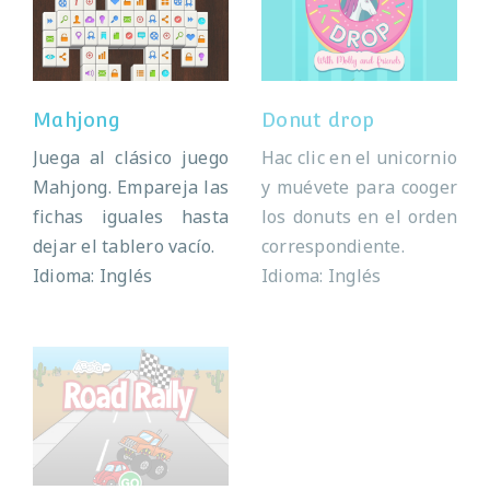
Mahjong
Donut drop
Mahjong
Donut drop
Juega al clásico juego
Hac clic en el unicornio
Mahjong. Empareja las
y muévete para cooger
fichas iguales hasta
los donuts en el orden
dejar el tablero vacío.
correspondiente.
Idioma: Inglés
Idioma: Inglés
Road rally
Baby chick