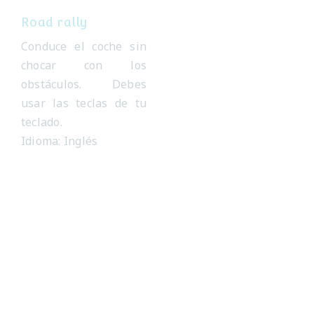
Road rally
Baby chick
Conduce el coche sin
Lleva al pollito hasta
chocar con los
su mamá gallina. Para
obstáculos. Debes
hacerlo debes dibujar
usar las teclas de tu
el camino evitando
teclado.
chocar.
Idioma: Inglés
Idioma: Inglés
Take a trip
Candy hunt
Take a trip
Candy hunt