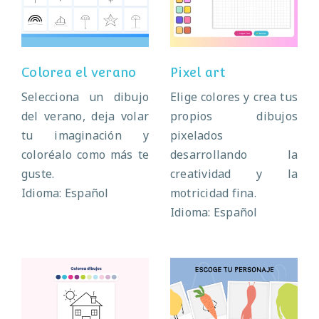
Pixel art
verano
Colorea el verano
Pixel art
Selecciona un dibujo
Elige colores y crea tus
del verano, deja volar
propios dibujos
tu imaginación y
pixelados
coloréalo como más te
desarrollando la
guste.
creatividad y la
Idioma: Español
motricidad fina.
Idioma: Español
Crea tu
Colorea dibujos
personaje