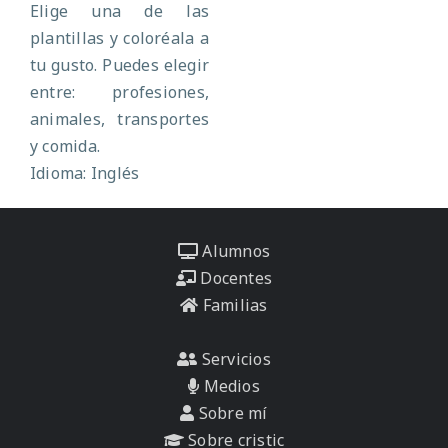
Elige una de las
plantillas y coloréala a
tu gusto. Puedes elegir
entre: profesiones,
animales, transportes
y comida.
Idioma: Inglés
Alumnos
Docentes
Familias
Servicios
Medios
Sobre mí
Sobre cristic