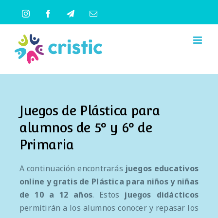
Saltar
Instagram
Facebook
Telegram
Correo
al
electrónico
contenido
Juegos de Plástica para
alumnos de 5º y 6º de
Primaria
A continuación encontrarás
juegos educativos
online y gratis
de
Plástica
para
niños y niñas
de 10 a 12 años
. Estos
juegos didácticos
permitirán a los alumnos conocer y repasar los