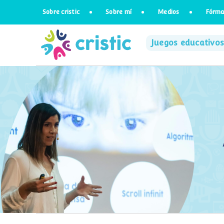
Saltar
Sobre cristic
Sobre mí
Medios
Fórma
al
contenido
Juegos educativos