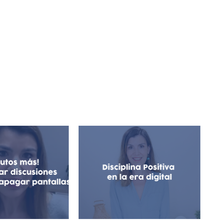
os más! Cómo
 discusiones
Disciplina Positiva en la
ca apagar las
Era Digital
ntallas