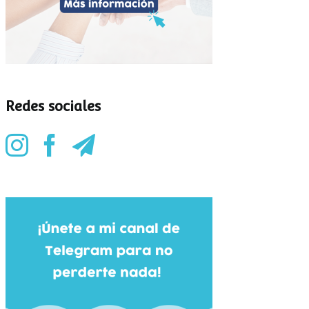
Redes sociales
¡5 minutos más! Có
Sharenting: exposición de
evitar discusiones
menores en redes
cuando toca apagar 
sociales
pantallas