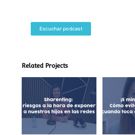
Escuchar podcast
Related Projects
¡5 minut
Sharenting: exposición de
evitar
menores en redes
cuando to
sociales
pa