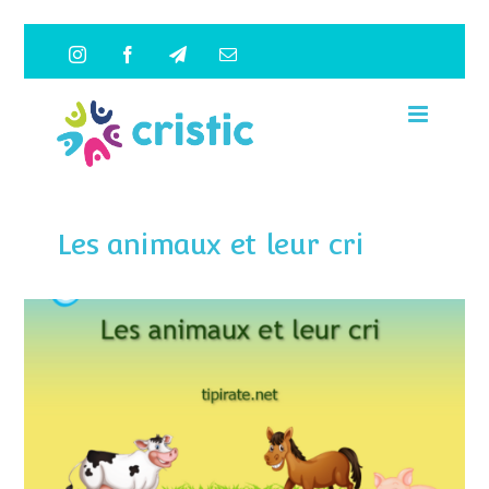
Saltar
Instagram
Facebook
Telegram
Correo
al
electrónico
contenido
Les animaux et leur cri