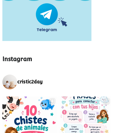
¡5 minutos más! Có
Sharenting: exposición de
evitar discusiones
menores en redes
cuando toca apagar 
sociales
pantallas
Instagram
cristic2day