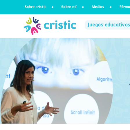
Saltar
Sobre cristic
Sobre mí
Medios
Fórma
al
contenido
Juegos educativos