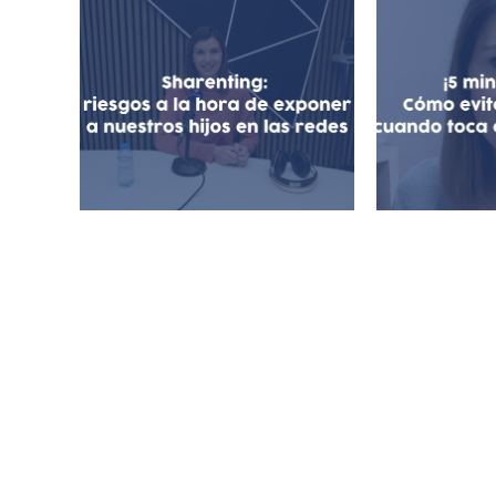
¡5 minut
Sharenting: exposición de
evitar
menores en redes
cuando to
sociales
pa