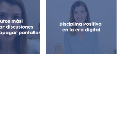
os más! Cómo
 discusiones
Disciplina Positiva en la
ca apagar las
Era Digital
ntallas