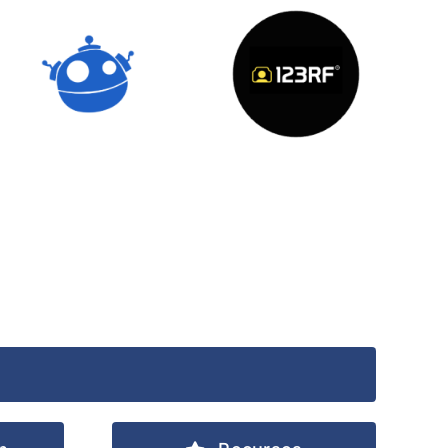
Freepik
123RF