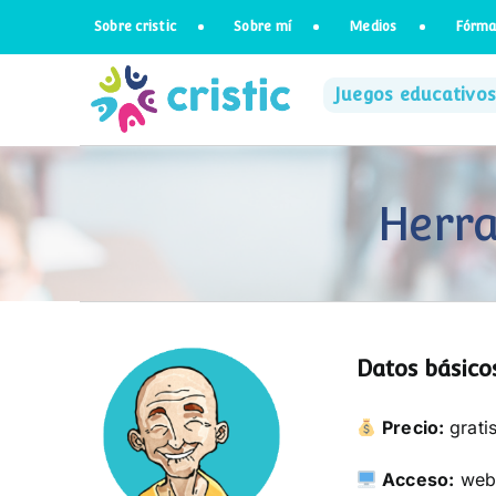
Saltar
Sobre cristic
Sobre mí
Medios
Fórma
al
contenido
Juegos educativos
Herra
Datos básicos
Precio:
grati
Acceso:
web