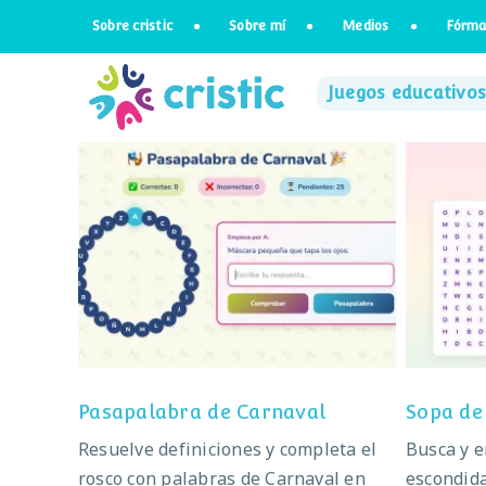
Saltar
Sobre cristic
Sobre mí
Medios
Fórma
al
contenido
Juegos educativos
Pasapalabra de Carnaval
Pasapalabra de Carnaval
Sopa de
Resuelve definiciones y completa el
Busca y 
rosco con palabras de Carnaval en
escondida