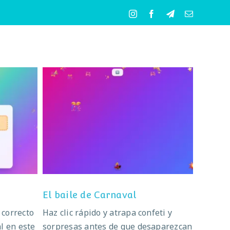
Instagram
Facebook
Telegram
Correo
electrónico
El baile de Carnaval
El baile de Carnaval
 correcto
Haz clic rápido y atrapa confeti y
l en este
sorpresas antes de que desaparezcan