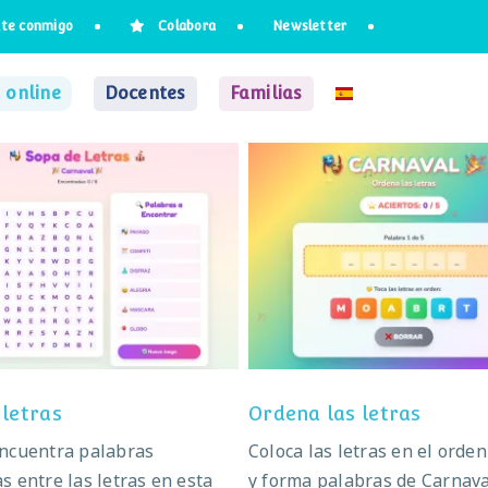
te conmigo
Colabora
Newsletter
 online
Docentes
Familias
Sopa de letras
Ordena las letras
 letras
Ordena las letras
encuentra palabras
Coloca las letras en el orden
s entre las letras en esta
y forma palabras de Carnava