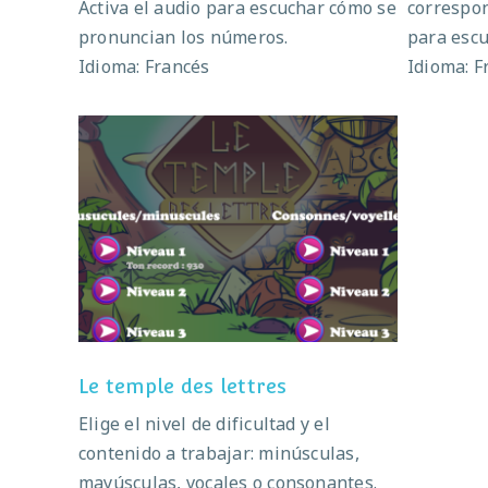
Activa el audio para escuchar cómo se
correspon
pronuncian los números.
para escu
Idioma: Francés
Idioma: F
Le temple des lettres
Le temple des lettres
Elige el nivel de dificultad y el
contenido a trabajar: minúsculas,
mayúsculas, vocales o consonantes.