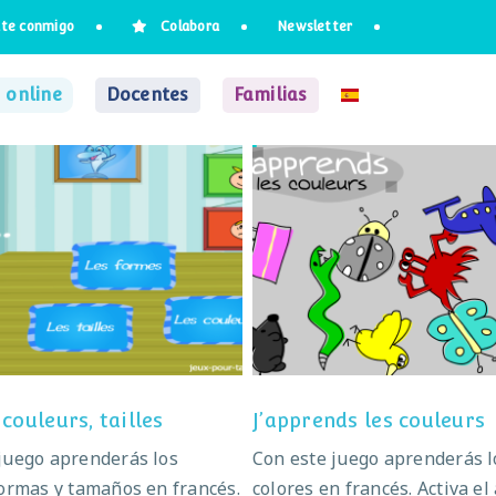
te conmigo
Colabora
Newsletter
 online
Docentes
Familias
mes, couleurs, tailles
J’apprends les coule
couleurs, tailles
J’apprends les couleurs
juego aprenderás los
Con este juego aprenderás l
formas y tamaños en francés.
colores en francés. Activa el