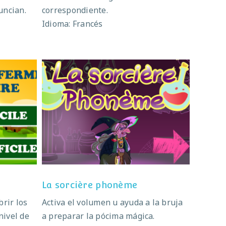
uncian.
correspondiente.
Idioma: Francés
me
La sorcière phonème
La sorcière phonème
rir los
Activa el volumen u ayuda a la bruja
nivel de
a preparar la pócima mágica.