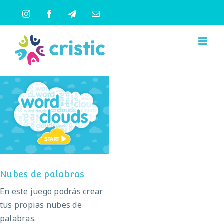
Saltar
Instagram
Facebook
Telegram
Correo
al
electrónico
contenido
Nubes de palabras
Nubes de palabras
En este juego podrás crear
tus propias nubes de
palabras.