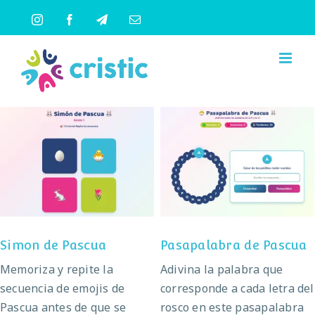
Saltar
Instagram
Facebook
Telegram
Correo
al
electrónico
contenido
Pasapalabra de
Simon de Pascua
Pascua
Simon de Pascua
Pasapalabra de Pascua
Memoriza y repite la
Adivina la palabra que
secuencia de emojis de
corresponde a cada letra del
Pascua antes de que se
rosco en este pasapalabra