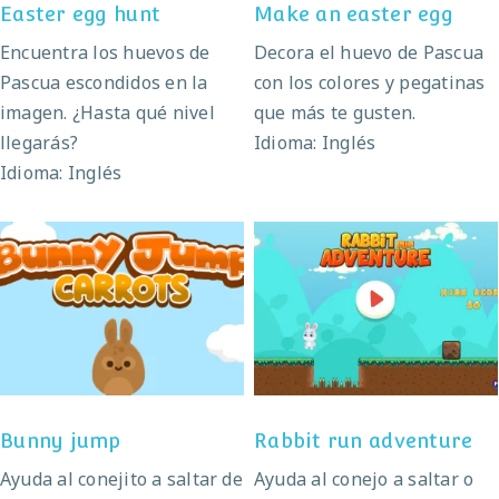
Easter egg hunt
Make an easter egg
Encuentra los huevos de
Decora el huevo de Pascua
Pascua escondidos en la
con los colores y pegatinas
imagen. ¿Hasta qué nivel
que más te gusten.
llegarás?
Idioma: Inglés
Idioma: Inglés
Bunny jump
Rabbit run adventure
Bunny jump
Rabbit run adventure
Ayuda al conejito a saltar de
Ayuda al conejo a saltar o