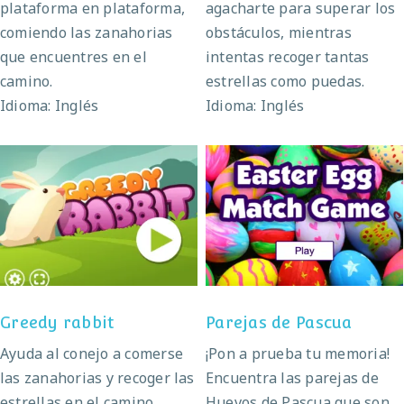
plataforma en plataforma,
agacharte para superar los
comiendo las zanahorias
obstáculos, mientras
que encuentres en el
intentas recoger tantas
camino.
estrellas como puedas.
Idioma: Inglés
Idioma: Inglés
Greedy rabbit
Parejas de Pascua
Greedy rabbit
Parejas de Pascua
Ayuda al conejo a comerse
¡Pon a prueba tu memoria!
las zanahorias y recoger las
Encuentra las parejas de
estrellas en el camino.
Huevos de Pascua que son