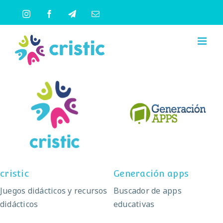
Saltar
Instagram
Facebook
Telegram
Correo
al
electrónico
contenido
cristic
Generación apps
cristic
Generación apps
Juegos didácticos y recursos
Buscador de apps
didácticos
educativas