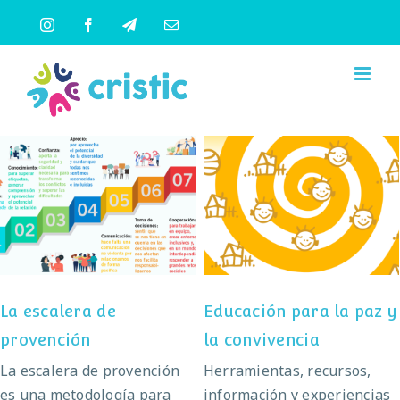
Saltar
Instagram
Facebook
Telegram
Correo
al
electrónico
contenido
La escalera de
Educación para la paz
provención
y la convivencia
La escalera de
Educación para la paz y
provención
la convivencia
La escalera de provención
Herramientas, recursos,
es una metodología para
información y experiencias