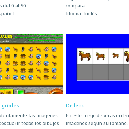
 del 0 al 50.
compara.
spañol
Idioma: Inglés
Dibujos iguales
Ordena
 iguales
Ordena
atentamente las imágenes.
En este juego deberás orden
escubrir todos los dibujos
imágenes según su tamaño.