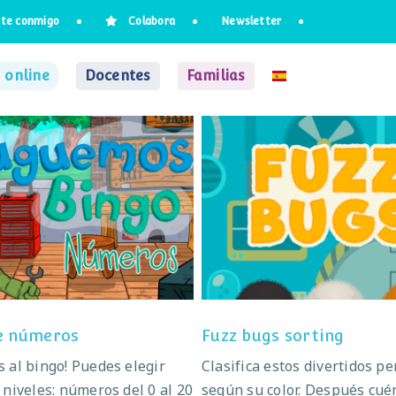
te conmigo
Colabora
Newsletter
 online
Docentes
Familias
Bingo de números
Fuzz bugs sorting
e números
Fuzz bugs sorting
 al bingo! Puedes elegir
Clasifica estos divertidos p
 niveles: números del 0 al 20
según su color. Después cué