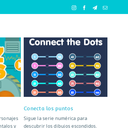
Instagram
Facebook
Telegram
Correo
electrónico
Conecta los puntos
Conecta los puntos
ersonajes
Sigue la serie numérica para
ntalos y
descubrir los dibujos escondidos.