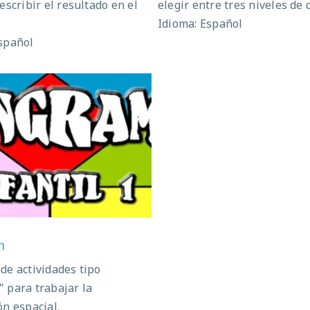
escribir el resultado en el
elegir entre tres niveles de d
Idioma: Español
spañol
Tangram
m
de actividades tipo
 para trabajar la
ón espacial.