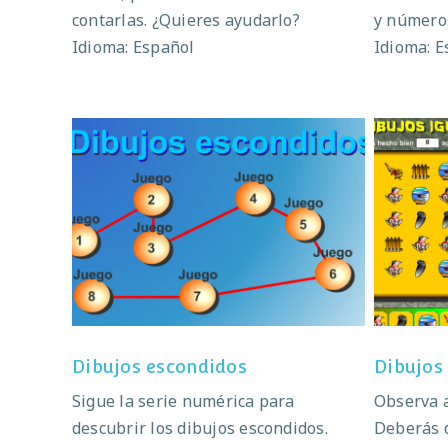
contarlas. ¿Quieres ayudarlo?
y números
Idioma: Español
Idioma: E
Dibujos escondidos
Dibujos escondidos
Dibujos
Sigue la serie numérica para
Observa 
descubrir los dibujos escondidos.
Deberás d