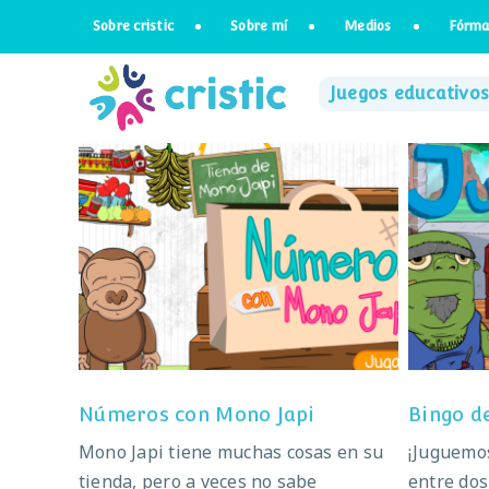
Saltar
Sobre cristic
Sobre mí
Medios
Fórma
al
contenido
Juegos educativos
Números con Mono Japi
Números con Mono Japi
Bingo d
Mono Japi tiene muchas cosas en su
¡Juguemos
tienda, pero a veces no sabe
entre dos