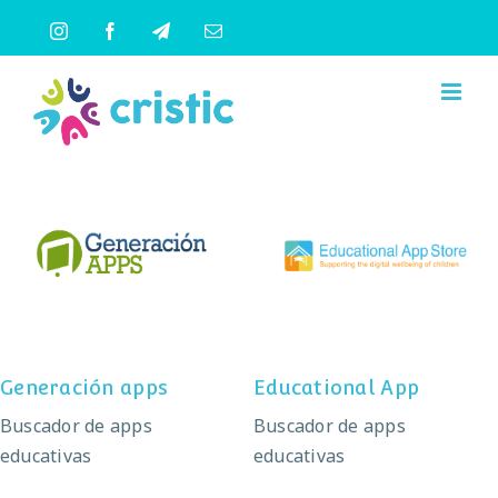
Saltar
Instagram
Facebook
Telegram
Correo
al
electrónico
contenido
Generación apps
Educational App
Generación apps
Educational App
Buscador de apps
Buscador de apps
educativas
educativas