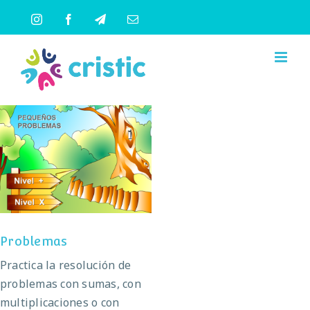
Saltar
Instagram
Facebook
Telegram
Correo
al
electrónico
contenido
Problemas
Problemas
Practica la resolución de
problemas con sumas, con
multiplicaciones o con