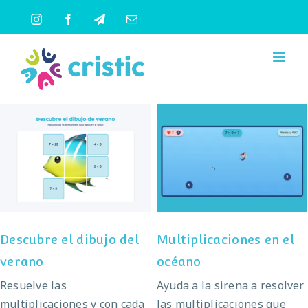
Saltar
Instagram
Facebook
Telegram
Correo
al
electrónico
contenido
Descubre el dibujo del
Multiplicaciones en el
verano
océano
Descubre el dibujo del
Multiplicaciones en el
verano
océano
Resuelve las
Ayuda a la sirena a resolver
multiplicaciones y con cada
las multiplicaciones que