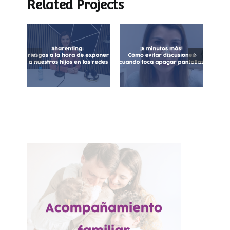
Related Projects
¡5 minutos más!
Sharenting:
Cómo evitar
exposición de
discusiones
menores en
cuando toca
redes sociales
apagar las
pantallas