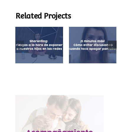
Related Projects
¡5 minutos más!
Sharenting:
Cómo evitar
exposición de
discusiones
menores en
cuando toca
redes sociales
apagar las
pantallas