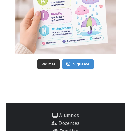
Sígueme
Ver más
Alumnos
Docentes
Familias