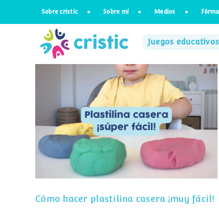
Saltar
Sobre cristic
Sobre mí
Medios
Fórma
al
contenido
Juegos educativos
Cómo hacer plastilina casera ¡muy
fácil!
Cómo hacer plastilina casera ¡muy fácil!