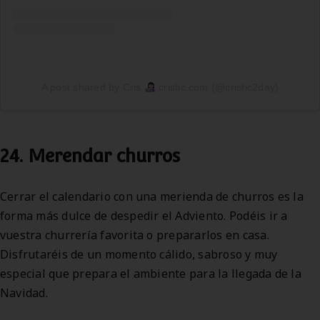
A post shared by Cris
cristic.com (@cristic2day)
24. Merendar churros
Cerrar el calendario con una merienda de churros es la
forma más dulce de despedir el Adviento. Podéis ir a
vuestra churrería favorita o prepararlos en casa.
Disfrutaréis de un momento cálido, sabroso y muy
especial que prepara el ambiente para la llegada de la
Navidad.