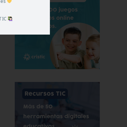
iles
 TIC