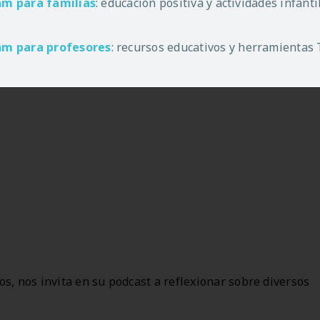
am
para familias
: educación positiva y actividades infant
n su podcast sobre maternidad, crianza, Disciplina
am
para profesores
: recursos educativos y herramientas
os, nos invita en su podcast a reflexionar sobre diversos