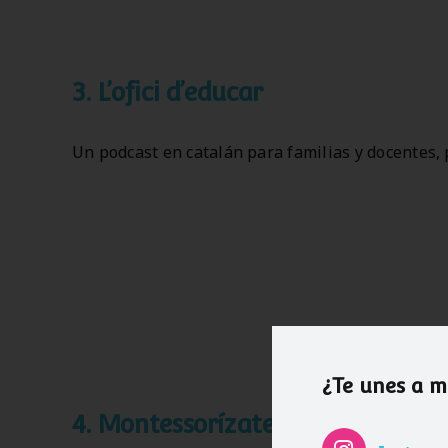
3. L’ofici d’educar
Un podcast en catalán para familias y docentes,
¿Te unes a 
4.
Montessorízate, el podcast de 