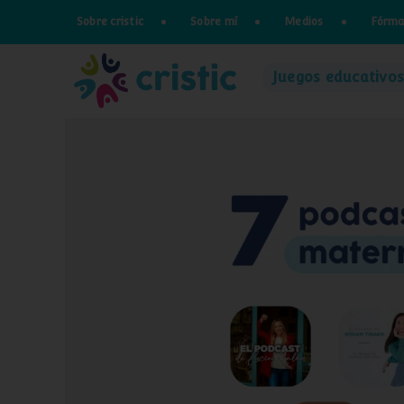
Saltar
Sobre cristic
Sobre mí
Medios
Fórma
al
contenido
Juegos educativos