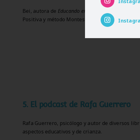
Instagr
Bei, autora de
Educando en conexión
, nos habla e
Positiva
y método Montessori.
Instagr
5.
El podcast de Rafa Guerrero
Rafa Guerrero, psicólogo y autor de diversos libr
aspectos educativos y de crianza.