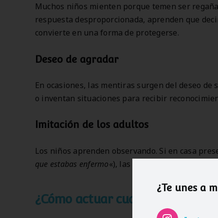
Muchos niños mienten porque temen ser regañado
respuesta desproporcionada, aprenden que decir 
convierte en una forma de protegerse.
Deseo de agradar
En ocasiones, las mentiras surgen del deseo de 
o inventan situaciones para recibir reconocimien
Imitación de los adultos
Los niños aprenden observando. Si en casa pres
que estabas enfermo
«), las normalizan como una e
¿Te unes a 
¿Cómo actuar cuando un niño m