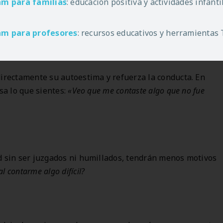
am
para familias
: educación positiva y actividades infant
 en responder con
conciencia y conexión
. Aquí tienes
am
para profesores
: recursos educativos y herramientas
directamente su autoestima y refuerza la conducta. En
sa lo que sientes:
«Veo que me contaste algo que no fue
d sin ser juzgados ni humillados, tendrán menos motivos
al contarme algo difícil?