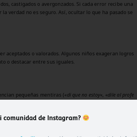
s, castigados o avergonzados. Si cada error recibe una
la verdad no es seguro. Así, ocultar lo que ha pasado se
ser aceptados o valorados. Algunos niños exageran logros
to o destacar entre sus iguales.
encian pequeñas mentiras («
di que no estoy
«, «
dile al profe
strategia social más.
mi comunidad de Instagram?
iente?