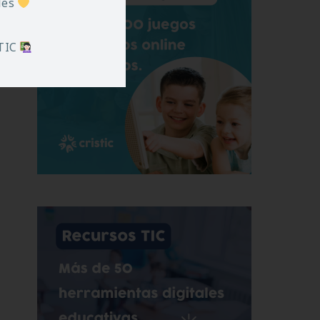
iles
 TIC