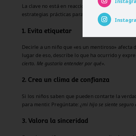
Instagr
La clave no está en reaccionar con dureza, sino
estrategias prácticas para acompañarlos:
Instagr
1.
Evita etiquetar
Decirle a un niño que «es un mentiroso» afecta 
lugar de eso, describe lo que ha ocurrido y expre
cierto. Me gustaría entender por qué».
2.
Crea un clima de confianza
Si los niños saben que pueden contarte la verda
para mentir. Pregúntate:
¿mi hijo se siente seguro 
3.
Valora la sinceridad