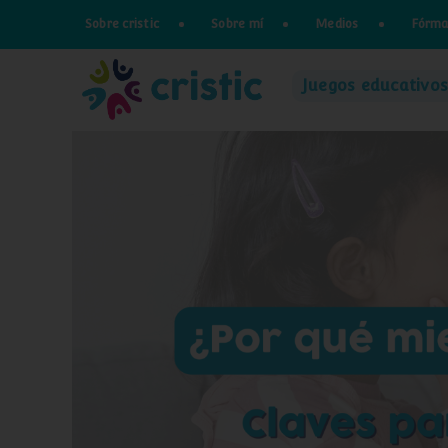
Saltar
Sobre cristic
Sobre mí
Medios
Fórma
al
contenido
Juegos educativos