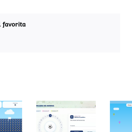
 favorita
Pasapalabra del
 sumas
Atra
Mundial