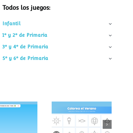
Todos los juegos:
Infantil
1º y 2º de Primaria
3º y 4º de Primaria
5º y 6º de Primaria
pa el helado
Colorea el verano