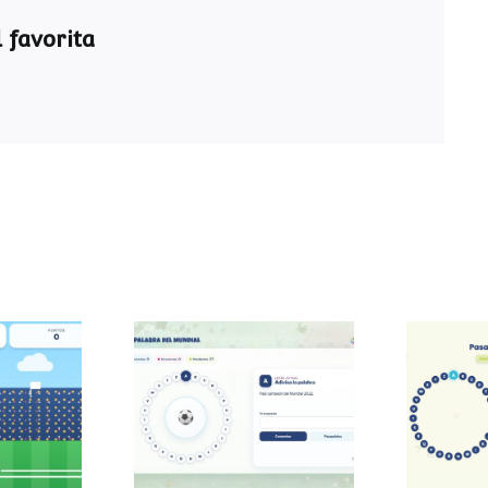
 favorita
Pasapalabra del
Pasa
 sumas
Mundial