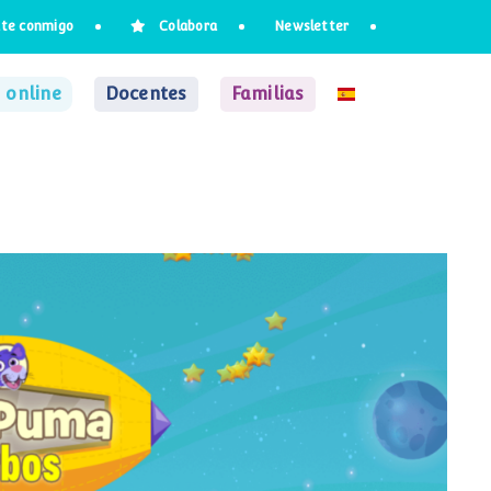
te conmigo
Colabora
Newsletter
 online
Docentes
Familias