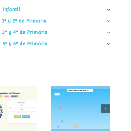
Infantil
1º y 2º de Primaria
3º y 4º de Primaria
5º y 6º de Primaria
palabra del
Atrapa el helado
verano