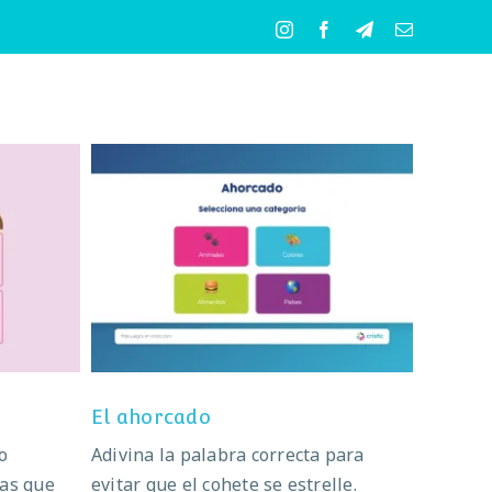
Instagram
Facebook
Telegram
Correo
electrónico
El ahorcado
El ahorcado
o
Adivina la palabra correcta para
bas que
evitar que el cohete se estrelle.