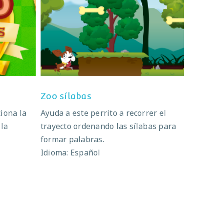
s
Zoo sílabas
Zoo sílabas
iona la
Ayuda a este perrito a recorrer el
 la
trayecto ordenando las sílabas para
formar palabras.
Idioma: Español