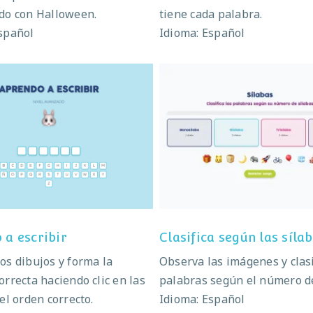
do con Halloween.
tiene cada palabra.
spañol
Idioma: Español
Aprendo a escribir
Clasifica según las sí
 a escribir
Clasifica según las síla
os dibujos y forma la
Observa las imágenes y clasi
orrecta haciendo clic en las
palabras según el número de
 el orden correcto.
Idioma: Español