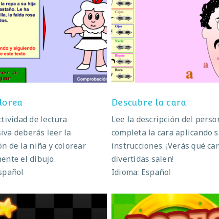
Lee y colorea
Descubre la cara
olorea
Descubre la cara
ctividad de lectura
Lee la descripción del perso
va deberás leer la
completa la cara aplicando 
ón de la niña y colorear
instrucciones. ¡Verás qué ca
ente el dibujo.
divertidas salen!
spañol
Idioma: Español