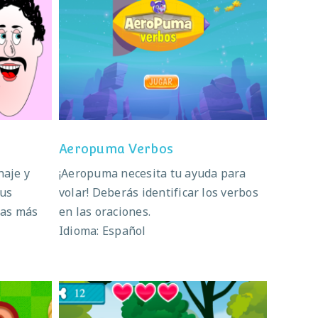
Aeropuma Verbos
Aeropuma Verbos
naje y
¡Aeropuma necesita tu ayuda para
sus
volar! Deberás identificar los verbos
ras más
en las oraciones.
Idioma: Español