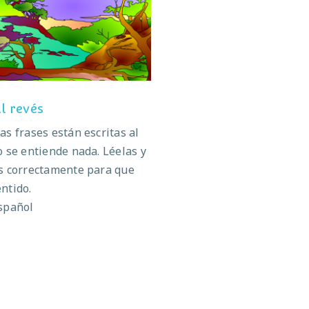
Frases al revés
l revés
as frases están escritas al
o se entiende nada. Léelas y
s correctamente para que
ntido.
spañol