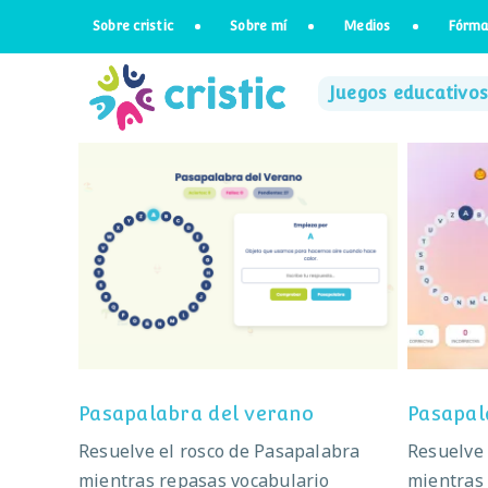
Saltar
Sobre cristic
Sobre mí
Medios
Fórma
al
contenido
Juegos educativos
Pasapalabra del verano
Pas
Pasapalabra del verano
Pasapal
Resuelve el rosco de Pasapalabra
Resuelve 
mientras repasas vocabulario
mientras