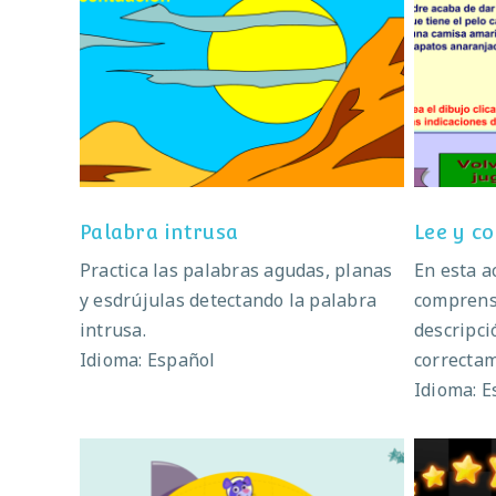
Palabra intrusa
Palabra intrusa
Lee y c
Practica las palabras agudas, planas
En esta a
y esdrújulas detectando la palabra
comprensi
intrusa.
descripci
Idioma: Español
correctam
Idioma: E