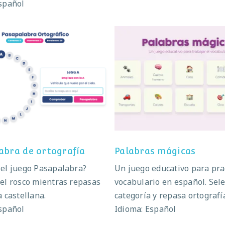
spañol
palabra de ortografía
Palabras mágicas
abra de ortografía
Palabras mágicas
el juego Pasapalabra?
Un juego educativo para pra
el rosco mientras repasas
vocabulario en español. Sele
a castellana.
categoría y repasa ortografí
spañol
Idioma: Español