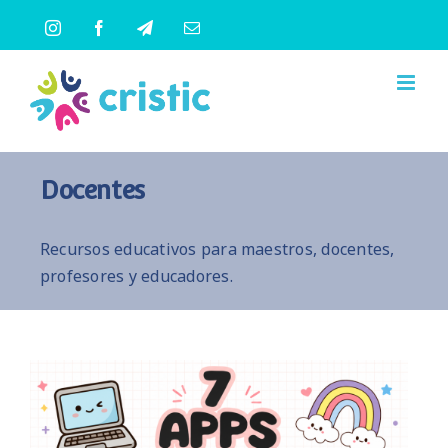
Saltar
Instagram
Facebook
Telegram
Correo
al
electrónico
contenido
Docentes
Recursos educativos para maestros, docentes,
profesores y educadores.