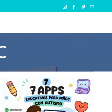
Instagram
Facebook
Telegram
Correo
electrónico
C
7 apps educativas para niños con
autismo