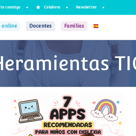
te conmigo
Colabora
Newsletter
 online
Docentes
Familias
Heramientas TI
7 apps recomendadas para niños con
dislexia