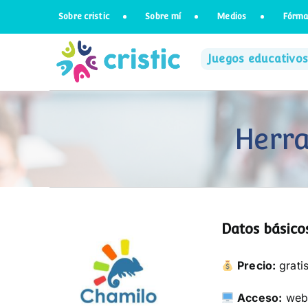
Saltar
Sobre cristic
Sobre mí
Medios
Fórma
al
contenido
Juegos educativos
Herra
Datos básicos
Precio:
grati
Acceso:
we