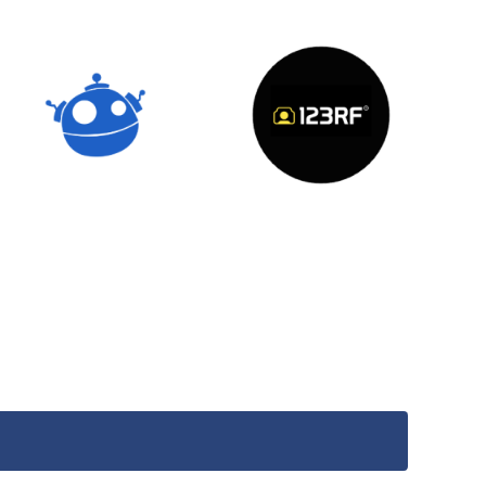
Freepik
123RF