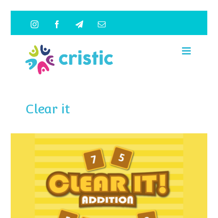
Saltar
Instagram
Facebook
Telegram
Correo
al
electrónico
contenido
Clear it