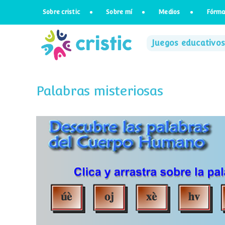
Saltar
Sobre cristic
Sobre mí
Medios
Fórma
al
contenido
Juegos educativos
Palabras misteriosas