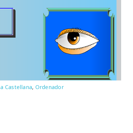
a Castellana
,
Ordenador