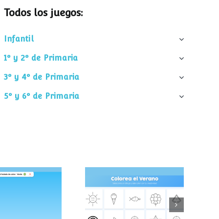
Todos los juegos:
Infantil
1º y 2º de Primaria
3º y 4º de Primaria
5º y 6º de Primaria
pa el helado
Colorea el verano