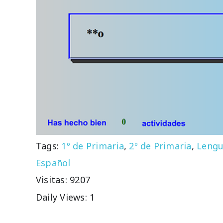
Tags:
1º de Primaria
,
2º de Primaria
,
Lengu
Español
Visitas: 9207
Daily Views: 1