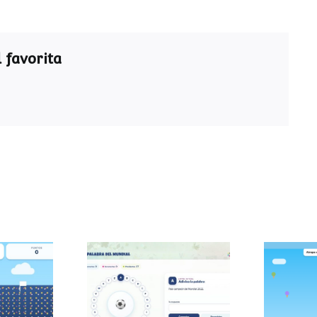
 favorita
Pasapalabra del
 sumas
Atra
Mundial