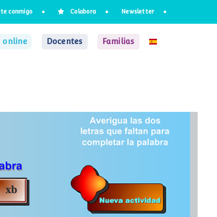
te conmigo
Colabora
Newsletter
 online
Docentes
Familias