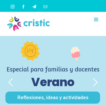
Saltar
Instagram
Facebook
Telegram
Correo
al
electrónico
contenido
Especial para familias y docentes
Verano
Reflexiones, ideas y actividades