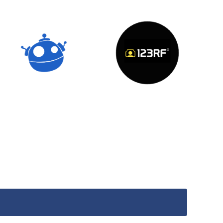
Freepik
123RF