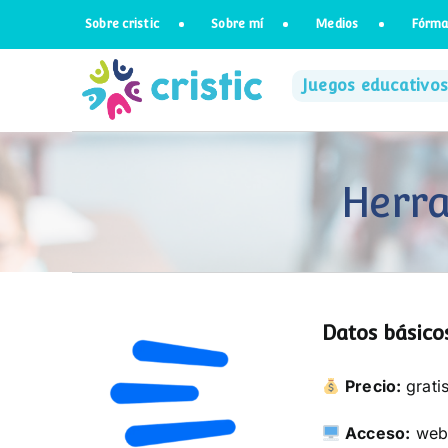
Saltar
Sobre cristic
Sobre mí
Medios
Fórma
al
contenido
Juegos educativos
Herra
Datos básicos
Precio:
grati
Acceso:
web