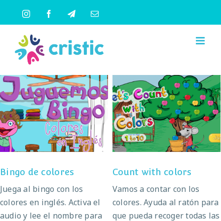
Saltar
Instagram
Facebook
Telegram
Correo
al
electrónico
contenido
Bingo de colores
Count with colors
Bingo de colores
Count with colors
Juega al bingo con los
Vamos a contar con los
colores en inglés. Activa el
colores. Ayuda al ratón para
audio y lee el nombre para
que pueda recoger todas las