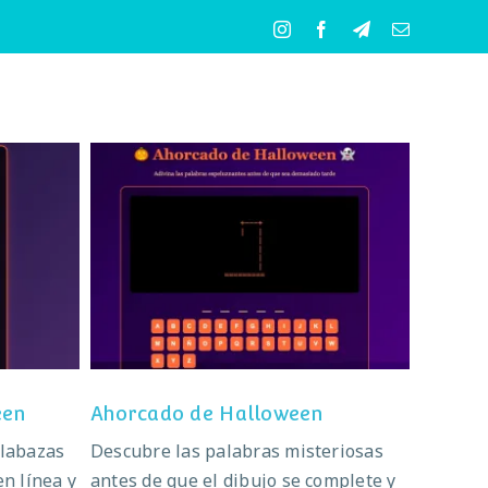
Instagram
Facebook
Telegram
Correo
electrónico
ween
Ahorcado de Halloween
een
Ahorcado de Halloween
alabazas
Descubre las palabras misteriosas
en línea y
antes de que el dibujo se complete y