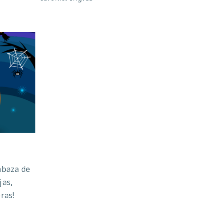
abaza de
jas,
eras!