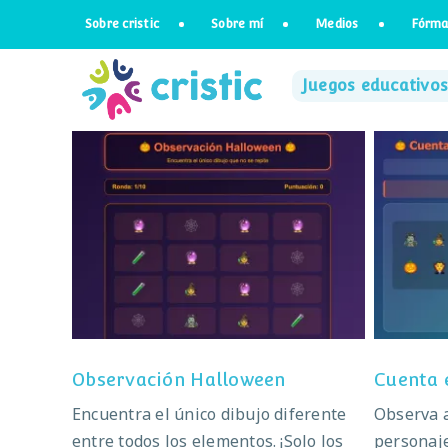
Saltar
Sobre cristic
Sobre mí
Medios
Fórma
al
contenido
Juegos educativos
Observación Halloween
C
Observación Halloween
Cuenta 
Encuentra el único dibujo diferente
Observa 
entre todos los elementos. ¡Solo los
personaj