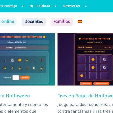
te conmigo
Colabora
Newsletter
 online
Docentes
Familias
uenta en Halloween
Tres en Raya de Hallo
en Halloween
Tres en Raya de Hallow
atentamente y cuenta los
Juego para dos jugadores: c
es o elementos que
contra fantasmas. ¡Haz tres 