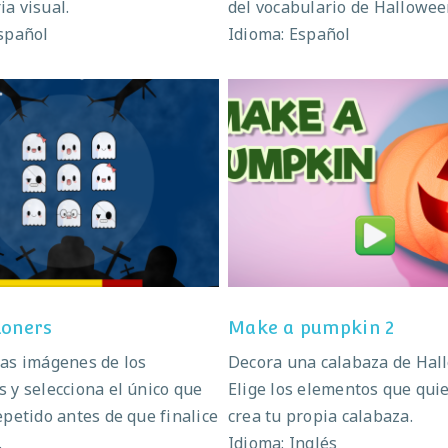
a visual.
del vocabulario de Hallowee
spañol
Idioma: Español
Ghostieloners
Make a pumpkin 
loners
Make a pumpkin 2
as imágenes de los
Decora una calabaza de Hal
 y selecciona el único que
Elige los elementos que quie
epetido antes de que finalice
crea tu propia calabaza.
.
Idioma: Inglés