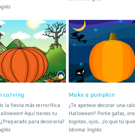
nglés
Pumpkin carving
Make a pumpkin
 carving
Make a pumpkin
o la fiesta más terrorífica
¿Te apetece decorar una cal
Halloween! Aquí tienes tu
Halloween? Ponle gafas, ore
 ¿Preparado para decorarla?
bigotes, ojos... ¡lo que tú qui
nglés
Idioma: Inglés