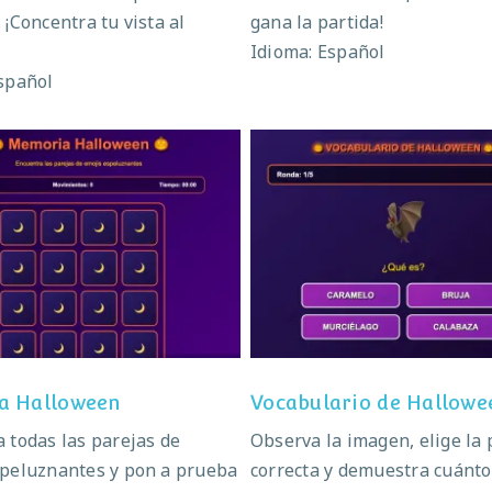
 ¡Concentra tu vista al
gana la partida!
Idioma: Español
spañol
Memoria Halloween
Vocabulario de Hallo
a Halloween
Vocabulario de Hallowe
 todas las parejas de
Observa la imagen, elige la
speluznantes y pon a prueba
correcta y demuestra cuánt