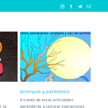
Instagram
Facebook
Telegram
Correo
electrónico
Jerarquía y paréntesis
Jerarquía y paréntesis
A través de estas actividades
r la
aprenderás a calcular operaciones