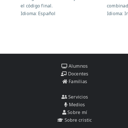
el código final.
combinad
Idioma: Español
Idioma: I
Alumnos
Docentes
Familias
Servicios
Medios
Sobre mí
Sobre cristic