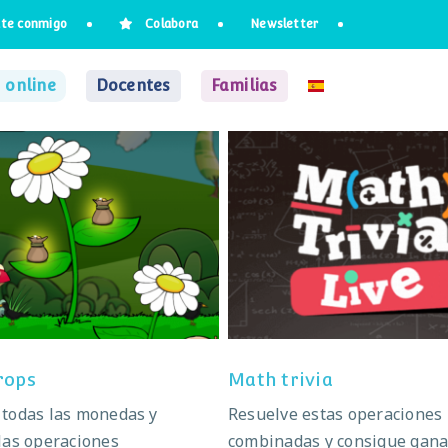
te conmigo
Colabora
Newsletter
 online
Docentes
Familias
Lucky drops
Math trivia
rops
Math trivia
 todas las monedas y
Resuelve estas operaciones
las operaciones
combinadas y consigue gana