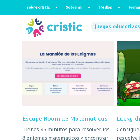
Saltar
Sobre cristic
Sobre mí
Medios
Fórma
al
contenido
Juegos educativos
Escape Room de Matemáticas
Escape Room de Matemáticas
Lucky d
Tienes 45 minutos para resolver los
Consigue
8 enigmas matemáticos y encontrar
resuelve 