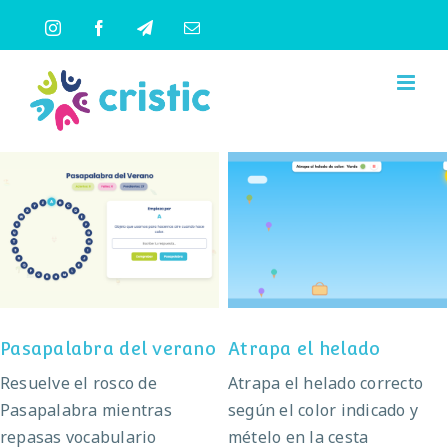
Saltar
Instagram
Facebook
Telegram
Correo
al
electrónico
contenido
Pasapalabra del
Atrapa el helado
verano
Pasapalabra del verano
Atrapa el helado
Resuelve el rosco de
Atrapa el helado correcto
Pasapalabra mientras
según el color indicado y
repasas vocabulario
mételo en la cesta