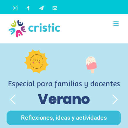
Saltar
Instagram
Facebook
Telegram
Correo
al
electrónico
contenido
Especial para familias y docentes
Verano
Reflexiones, ideas y actividades