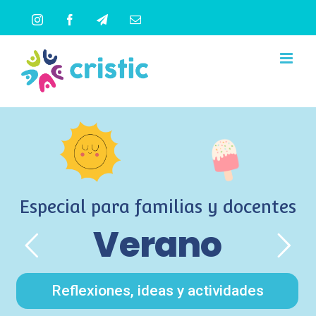
Saltar
Instagram
Facebook
Telegram
Correo
al
electrónico
contenido
Especial para familias y docentes
Verano
Reflexiones, ideas y actividades