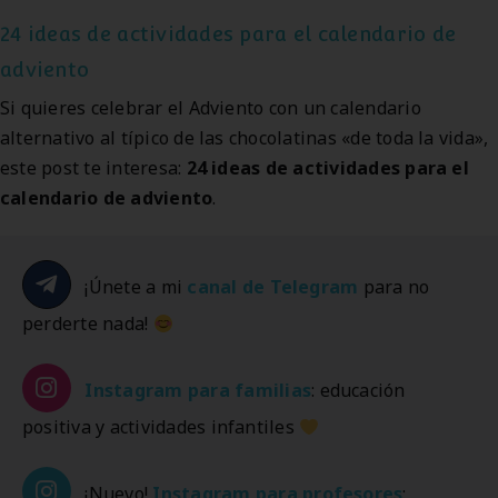
24 ideas de actividades para el calendario de
adviento
Si quieres celebrar el Adviento con un calendario
alternativo al típico de las chocolatinas «de toda la vida»,
este post te interesa:
24 ideas de actividades para el
calendario de adviento
.
¡Únete a mi
canal de Telegram
para no
perderte nada!
Instagram
para familias
: educación
positiva y actividades infantiles
¡Nuevo!
Instagram
para profesores
: