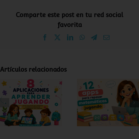
Comparte este post en tu red social
favorita
Facebook
X
LinkedIn
WhatsApp
Telegram
Correo
electrónico
Artículos relacionados
12 apps de
8 apps para
matemáticas para
aprender jugando
niños