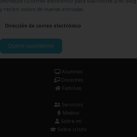
Introduce tu correo electrónico para suscribirte a mi blog
y recibir avisos de nuevas entradas.
Dirección
de
correo
Quiero suscribirme
electrónico
Alumnos
Docentes
Familias
Servicios
Medios
Sobre mí
Sobre cristic