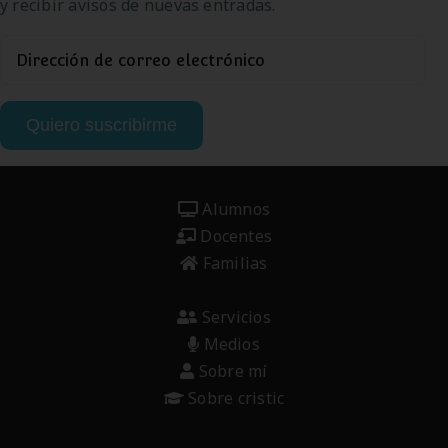
y recibir avisos de nuevas entradas.
Dirección
de
correo
Quiero suscribirme
electrónico
Alumnos
Docentes
Familias
Servicios
Medios
Sobre mí
Sobre cristic