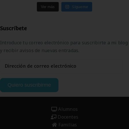
Sígueme
Ver más
Suscríbete
Introduce tu correo electrónico para suscribirte a mi blog
y recibir avisos de nuevas entradas.
Dirección
de
correo
Quiero suscribirme
electrónico
Alumnos
Docentes
Familias