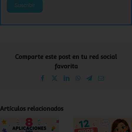
electrónico
Suscribir
Comparte este post en tu red social
favorita
Facebook
X
LinkedIn
WhatsApp
Telegram
Correo
electrónico
Artículos relacionados