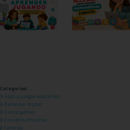
12 apps de
8 apps para
matemáticas para
aprender jugando
niños
Categorías:
Apps y juegos educativos
Bienestar digital
Descargables
Disciplina Positiva
Familias