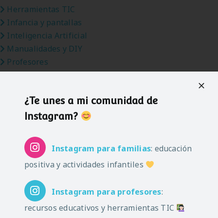
Herramientas TIC
Infancia y pantallas
Inteligencia Artificial
Manualidades y DIY
Profesores
Recursos educativos
Vuelta al cole
¿Te unes a mi comunidad de
Halloween
Navidad
Instagram?
Carnaval
Pascua
Instagram
para familias
: educación
Verano
positiva y actividades infantiles
Instagram
para profesores
:
recursos educativos y herramientas TIC