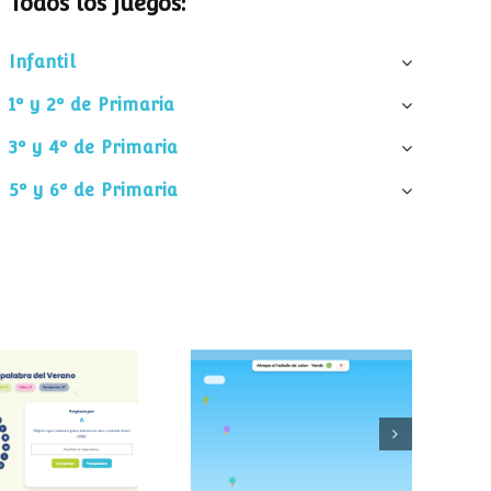
Todos los juegos:
Infantil
1º y 2º de Primaria
3º y 4º de Primaria
5º y 6º de Primaria
palabra del
Atrapa el helado
verano