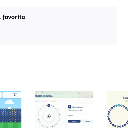
 favorita
Pasapalabra del
Pasa
 sumas
Mundial