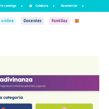
te conmigo
Colabora
Newsletter
 online
Docentes
Familias